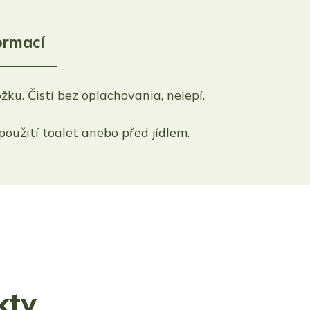
ormací
žku. Čistí bez oplachovania, nelepí.
 použití toalet anebo před jídlem.
kty