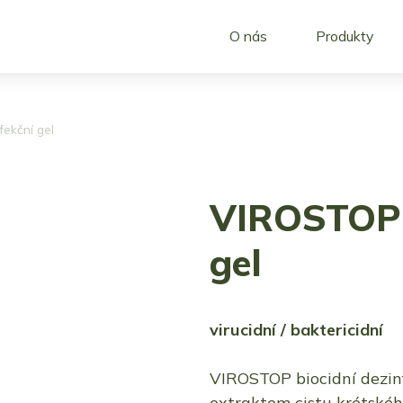
O nás
Produkty
ekční gel
VIROSTOP 
gel
virucidní / baktericidní
VIROSTOP biocidní dezinf
extraktem cistu krétského