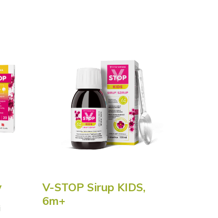
y
V-STOP Sirup KIDS,
6m+
i