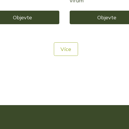
virům
Objevte
Objevte
Více