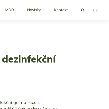
MDR
Novinky
Kontakt
CZ
dezinfekční
ekční gel na ruce s
 ničí 99,9 % bakterií a virů.