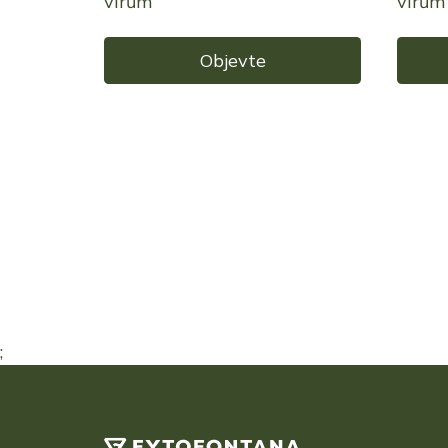
virům
virům
Objevte
;