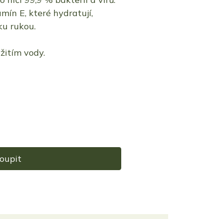
mín E, které hydratují,
ku rukou.
žitím vody.
oupit