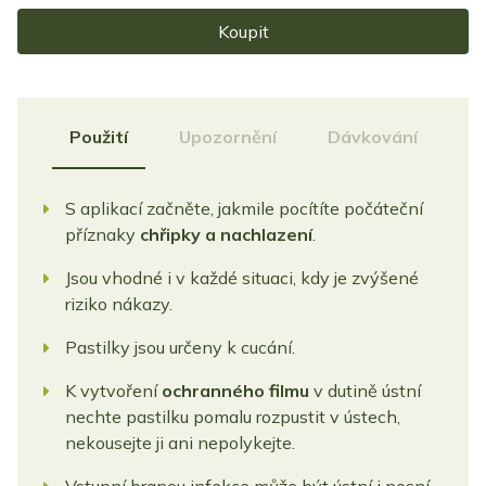
Koupit
Použití
Upozornění
Dávkování
S aplikací začněte, jakmile pocítíte počáteční
příznaky
chřipky a nachlazení
.
Jsou vhodné i v každé situaci, kdy je zvýšené
riziko nákazy.
Pastilky jsou určeny k cucání.
K vytvoření
ochranného filmu
v dutině ústní
nechte pastilku pomalu rozpustit v ústech,
nekousejte ji ani nepolykejte.