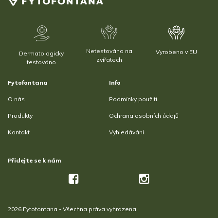
Netestováno na
Vyrobeno v EU
Dermatologicky
zvířatech
testováno
Fytofontana
Info
O nás
Podmínky použití
Produkty
Ochrana osobních údajů
Kontakt
Vyhledávání
Přidejte se k nám
2026 Fytofontana - Všechna práva vyhrazena