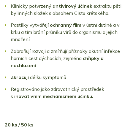
Klinicky potvrzený
antivirový účinek
extraktu pěti
bylinných složek s obsahem Cistu krétského.
Pastilky vytvářejí
ochranný film
v ústní dutině a v
krku a tím brání průniku virů do organismu a jejich
množení.
Zabraňují rozvoji a zmírňují příznaky akutní infekce
horních cest dýchacích, zejména
chřipky a
nachlazení
.
Zkracují
délku symptomů.
Registrováno jako zdravotnický prostředek
s
inovativním mechanismem účinku.
20 ks / 50 ks