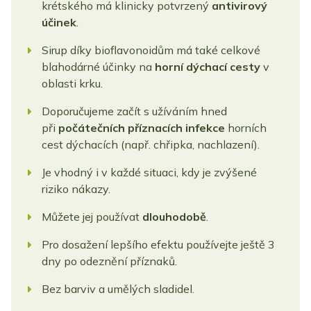
krétského má klinicky potvrzený
antivirový
účinek
.
Sirup díky bioflavonoidům má také celkové
blahodárné účinky na
horní dýchací cesty
v
oblasti krku.
Doporučujeme začít s užíváním hned
při
počátečních příznacích infekce
horních
cest dýchacích (např. chřipka, nachlazení).
Je vhodný i v každé situaci, kdy je zvýšené
riziko nákazy.
Můžete jej používat
dlouhodobě
.
Pro dosažení lepšího efektu používejte ještě 3
dny po odeznění příznaků.
Bez barviv a umělých sladidel.