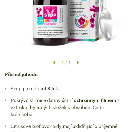
1
/
1
Příchuť jahoda
Sirup pro děti
od 3 let.
Pokrývá sliznice dutiny ústní
ochranným filmem
z
extraktu bylinných složek s obsahem Cistu
krétského.
Citrusové bioflavonoidy mají uklidňující a příjemné