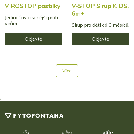
VIROSTOP pastilky
V-STOP Sirup KIDS,
6m+
Jedinečný a silnější proti
virům
Sirup pro děti od 6 měsíců.
Objevte
Objevte
Více
;