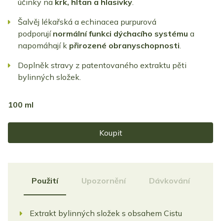
účinky na
krk, hltan a hlasivky
.
Šalvěj lékařská a echinacea purpurová
podporují
normální funkci dýchacího systému
a
napomáhají k
přirozené obranyschopnosti
.
Doplněk stravy z patentovaného extraktu pěti
bylinných složek.
100 ml
Koupit
Použití
Upozornění
Dávkování
Extrakt bylinných složek s obsahem Cistu