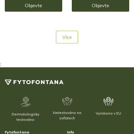
Objevte
Objevte
Více
;
Netestováno na
Vyrobeno v EU
Dermatologicky
zvířatech
testováno
Fytofontana
Info