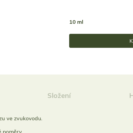
10 ml
K
Složení
H
u ve zvukovodu.
é poměry.