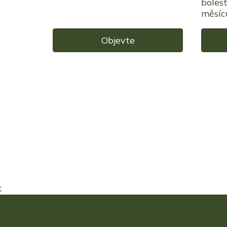
boles
měsíc
Objevte
;