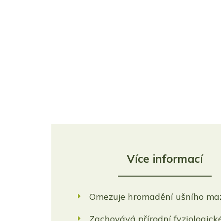
Více informací
Omezuje hromadění ušního maz
Zachovává přírodní fyziologick