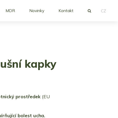
MDR
Novinky
Kontakt
CZ
šní kapky
tnický
prostředek
(EU
írňující bolest ucha.