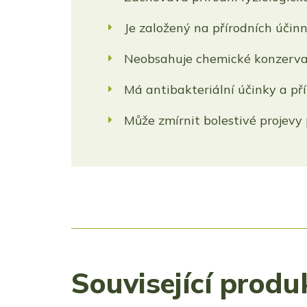
Je založený na přírodních účinn
Neobsahuje chemické konzervač
Má antibakteriální účinky a př
Může zmírnit bolestivé projevy 
Související produ