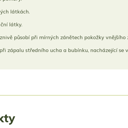
ých látkách.
ní látky.
íznivě působí při mírných zánětech pokožky vnějšího 
při zápalu středního ucha a bubínku, nacházející se 
kty