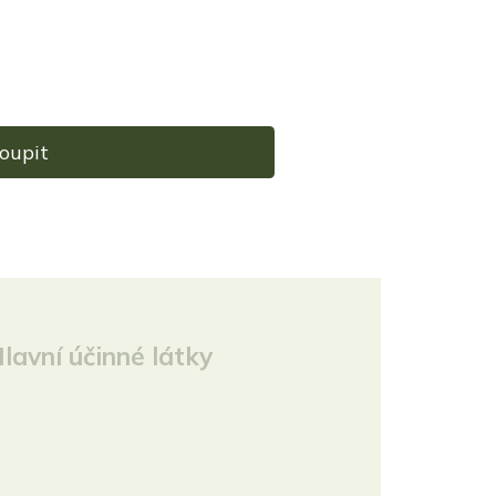
oupit
lavní účinné látky