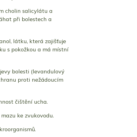
 cholin salicylátu a
hat při bolestech a
ol, látku, která zajišťuje
ku s pokožkou a má místní
jevy bolesti (levandulový
ochranu proti nežádoucím
nnost čištění ucha.
ho mazu ke zvukovodu.
kroorganismů.