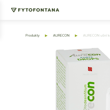
Produkty
▶
AURECON
▶
AURECON ušní ka