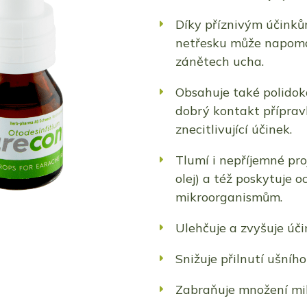
Díky příznivým účinkům
netřesku může napomá
zánětech ucha.
Obsahuje také polidokan
dobrý kontakt příprav
znecitlivující účinek.
Tlumí i nepříjemné pro
olej) a též poskytuje 
mikroorganismům.
Ulehčuje a zvyšuje úči
Snižuje přilnutí ušní
Zabraňuje množení mi