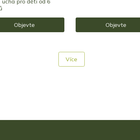
t ucha pro děti od 6
ů
Objevte
Objevte
Více