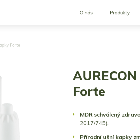
O nás
Produkty
pky Forte
AURECON u
Forte
MDR schválený
zdravo
2017/745).
Přírodní ušní kapky zm