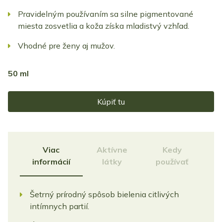
Pravidelným používaním sa silne pigmentované
miesta zosvetlia a koža získa mladistvý vzhľad.
Vhodné pre ženy aj mužov.
50 ml
Kúpiť tu
Viac
Aktívne
Kedy
informácií
látky
používať
Šetrný prírodný spôsob bielenia citlivých
intímnych partií.