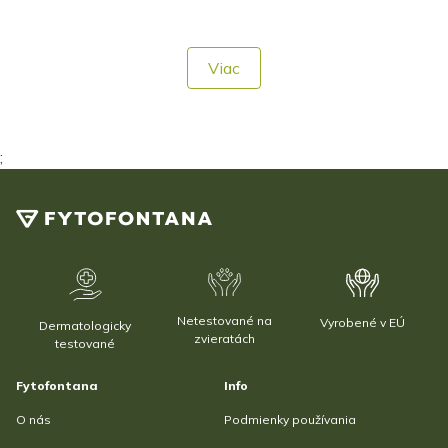
Viac
;
Netestované na
Vyrobené v EÚ
Dermatologicky
zvieratách
testované
Fytofontana
Info
O nás
Podmienky používania