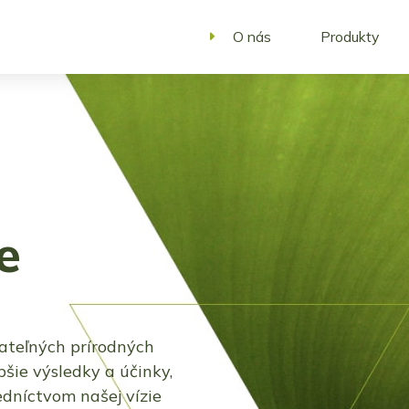
O nás
Produkty
e
ateľných prírodných
šie výsledky a účinky,
edníctvom našej vízie