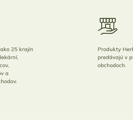
 ako 25 krajín
Produkty Her
lekární,
predávajú v p
cov,
obchodoch.
v a
chodov.