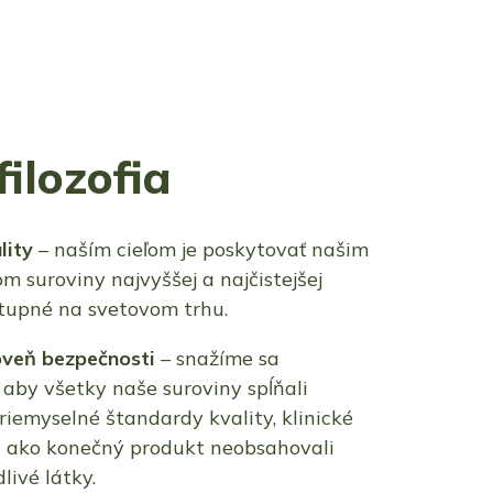
ilozofia
lity
– naším cieľom je poskytovať našim
m suroviny najvyššej a najčistejšej
stupné na svetovom trhu.
oveň bezpečnosti
– snažíme sa
 aby všetky naše suroviny spĺňali
riemyselné štandardy kvality, klinické
y ako konečný produkt neobsahovali
livé látky.