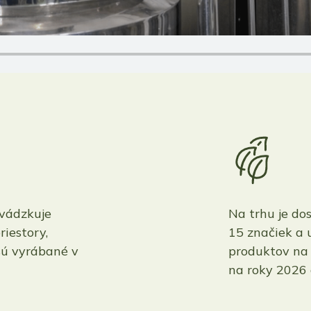
vádzkuje
Na trhu je do
riestory,
15 značiek a
sú vyrábané v
produktov na 
na roky 2026 