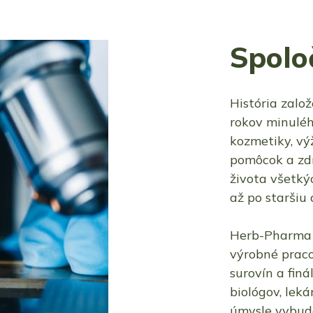
Spolo
História založ
rokov minuléh
kozmetiky, vý
pomôcok a zdr
života všetký
až po staršiu 
Herb-Pharma 
výrobné praco
surovín a fin
biológov, lek
úmysle vybudo