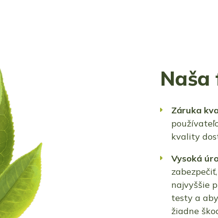
Naša f
Záruka kva
používateľo
kvality do
Vysoká úr
zabezpečiť,
najvyššie p
testy a ab
žiadne škod