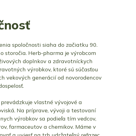
čnosť
enia spoločnosti siaha do začiatku 90.
o storočia. Herb-pharma je výrobcom
živových doplnkov a zdravotníckych
avotných výrobkov, ktoré sú súčasťou
ch vekových generácií od novorodencov
dospelosť.
prevádzkuje vlastné vývojové a
viská. Na príprave, vývoji a testovaní
álnych výrobkov sa podieľa tím vedcov,
árov, farmaceutov a chemikov. Máme v
vať a uviesť na trh udržateľný reťazec