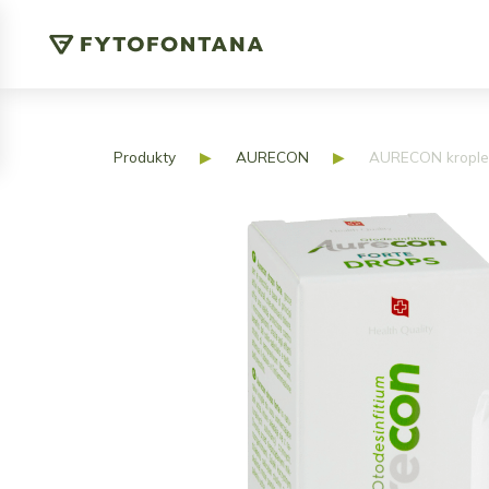
Produkty
▶
AURECON
▶
AURECON krople 