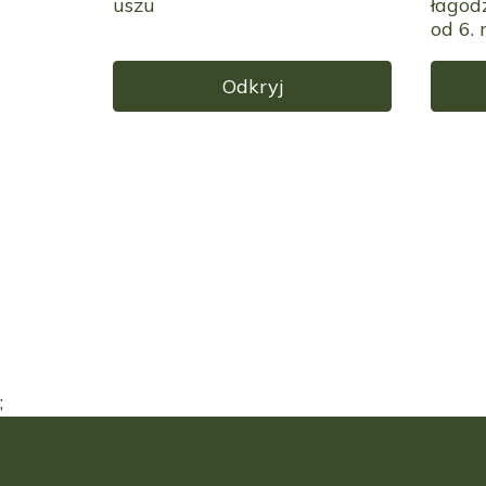
uszu
łagod
od 6. 
Odkryj
;