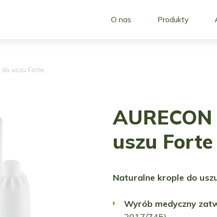
O nas
Produkty
do uszu Forte
AURECON k
uszu Forte
Naturalne krople do usz
Wyrób medyczny zatw
2017/745).