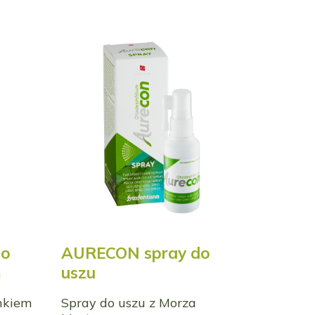
do
AURECON spray do
m
uszu
enkiem
Spray do uszu z Morza