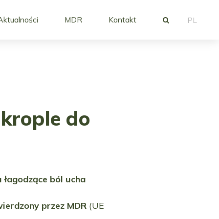
Aktualności
MDR
Kontakt
PL
rople do
u łagodzące ból ucha
ierdzony przez MDR
(UE