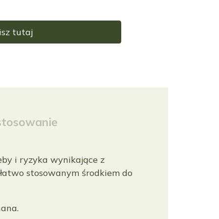
sz tutaj
stosowanie
eby i ryzyka wynikające z
i łatwo stosowanym środkiem do
nana.