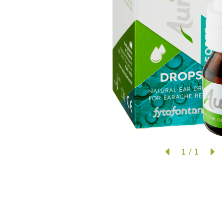
1
/
1