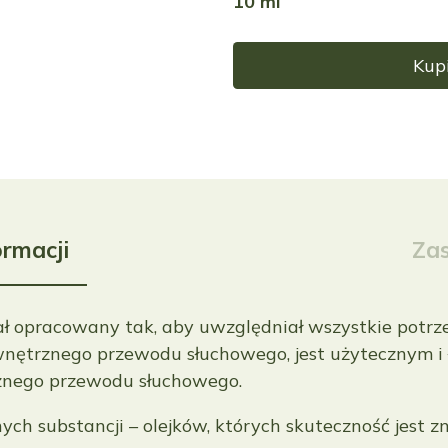
10 ml
Kupi
ormacji
Za
ał opracowany tak, aby uwzględniał wszystkie potrz
ewnętrznego przewodu słuchowego, jest użytecznym 
rznego przewodu słuchowego.
ych substancji – olejków, których skuteczność jest z