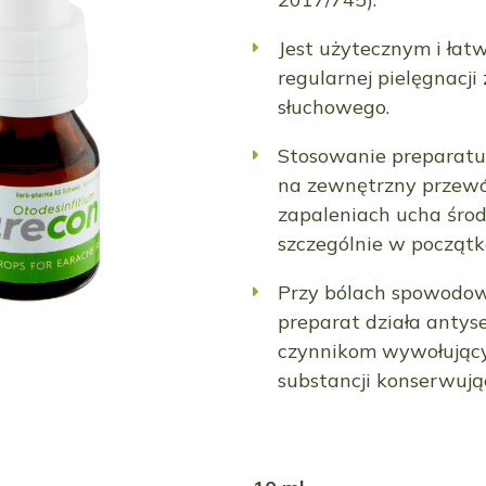
Jest użytecznym i ła
regularnej pielęgnacj
słuchowego.
Stosowanie preparatu
na zewnętrzny przewó
zapaleniach ucha śro
szczególnie w począt
Przy bólach spowodow
preparat działa antys
czynnikom wywołujący
substancji konserwują