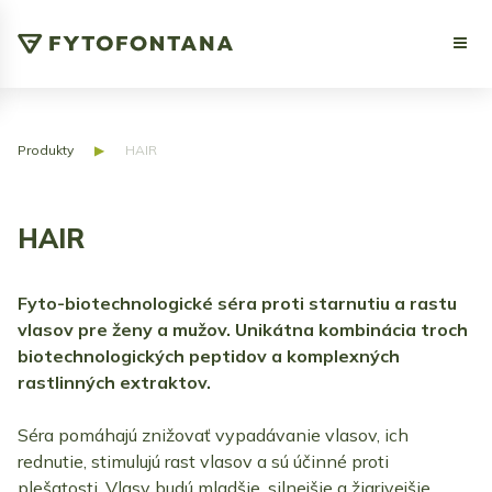
Produkty
▶
HAIR
HAIR
Fyto-biotechnologické séra proti starnutiu a rastu
vlasov pre ženy a mužov. Unikátna kombinácia troch
biotechnologických peptidov a komplexných
rastlinných extraktov.
Séra pomáhajú znižovať vypadávanie vlasov, ich
rednutie, stimulujú rast vlasov a sú účinné proti
plešatosti. Vlasy budú mladšie, silnejšie a žiarivejšie.