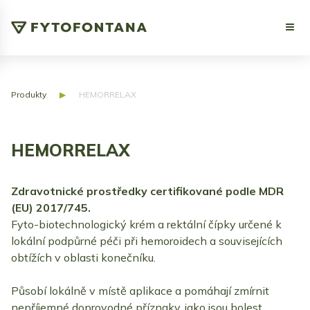
Produkty
▶
HEMORRELAX
HEMORRELAX
Zdravotnické prostředky certifikované podle MDR
(EU) 2017/745.
Fyto-biotechnologický krém a rektální čípky určené k
lokální podpůrné péči při hemoroidech a souvisejících
obtížích v oblasti konečníku.
Působí lokálně v místě aplikace a pomáhají zmírnit
nepříjemné doprovodné příznaky, jako jsou bolest,