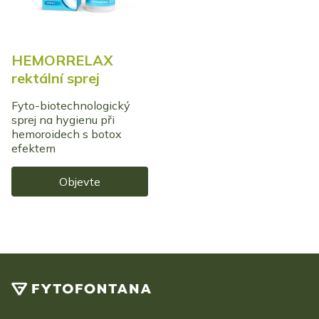
HEMORRELAX
rektální sprej
Fyto-biotechnologický
sprej na hygienu při
hemoroidech s botox
efektem
Objevte