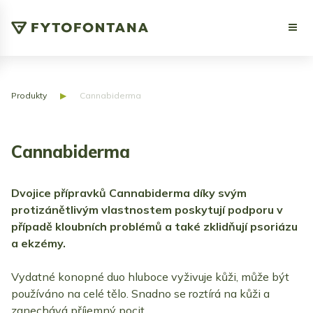
Produkty
▶
Cannabiderma
Cannabiderma
Dvojice přípravků Cannabiderma díky svým
protizánětlivým vlastnostem poskytují podporu v
případě kloubních problémů a také zklidňují psoriázu
a ekzémy.
Vydatné konopné duo hluboce vyživuje kůži, může být
používáno na celé tělo. Snadno se roztírá na kůži a
zanechává příjemný pocit.