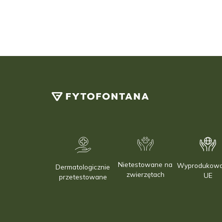
Nietestowane na
Wyprodukow
Dermatologicznie
zwierzętach
UE
przetestowane