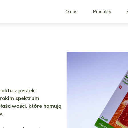
O nas
Produkty
raktu z pestek
zerokim spektrum
właściwości, które hamują
w.